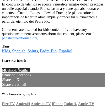
El concurso de talentos se acerca y nuestros amigos deben practicar
un baile especial cuando Paul se lastima y tiene que abandonar el
concurso. Cuando Lukas lo lleva al Doctor, le platica sobre la
importancia de tener un alma limpia y ofrecer tus sufrimientos a
partir del ejemplo del Padre Pío.
Comments are disabled for kids content. If you have any
questions/comments/concerns about this content, please email
parishcare@formed.org
Tags
Kids
Spanish
Saints
Padre Pio
Español
,
,
,
,
Share with friends
Facebook
X
Email
Share on Facebook
Share on X
Share via Email
Watch anywhere, anytime
Fire TV
Android
Android TV
iPhone
Roku
®
Apple TV