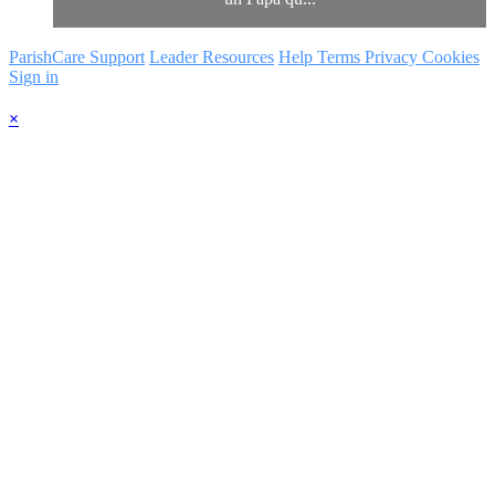
ParishCare Support
Leader Resources
Help
Terms
Privacy
Cookies
Sign in
×