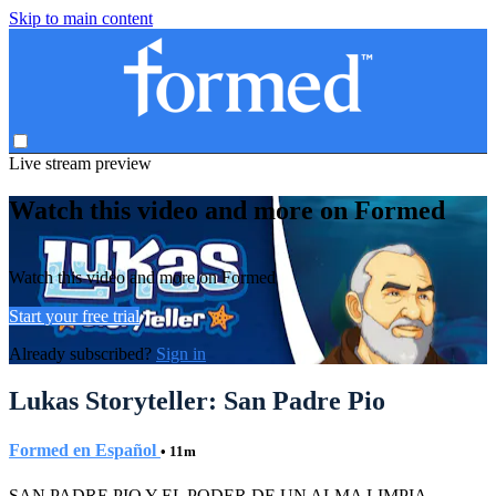
Skip to main content
Live stream preview
Watch this video and more on Formed
Watch this video and more on Formed
Start your free trial
Already subscribed?
Sign in
Lukas Storyteller: San Padre Pio
Formed en Español
• 11m
SAN PADRE PIO Y EL PODER DE UN ALMA LIMPIA