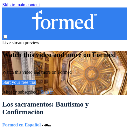
Skip to main content
Live stream preview
Watch this video and more on Formed
Watch this video and more on Formed
Start your free trial
Already subscribed?
Sign in
Los sacramentos: Bautismo y
Confirmación
Formed en Español
• 40m