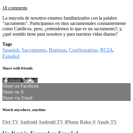
18 comments
La mayoría de nosotros estamos familiarizados con la palabra
"sacramento". Participamos en ritos sacramentales constantemente
como Católicos, pero, ¿entendemos lo que es un sacramento?; y,
¿qué sentido tiene para nosotros y para nuestras vidas diarias?
Tags
Spanish
Sacraments
Baptism
Confirmation
RCIA
,
,
,
,
,
Español
Share with friends
Facebook
X
Email
Share on Facebook
Share on X
Share via Email
Watch anywhere, anytime
Fire TV
Android
Android TV
iPhone
Roku
®
Apple TV