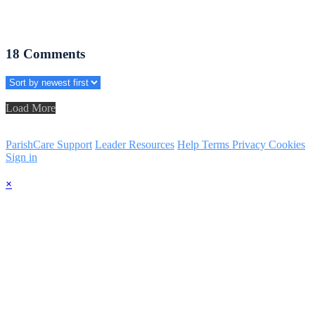
18
Comments
Load More
ParishCare Support
Leader Resources
Help
Terms
Privacy
Cookies
Sign in
×