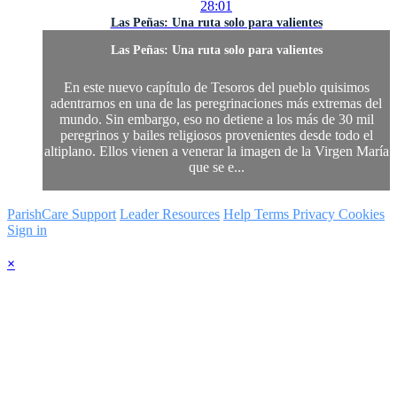
28:01
Las Peñas: Una ruta solo para valientes
Las Peñas: Una ruta solo para valientes
En este nuevo capítulo de Tesoros del pueblo quisimos
adentrarnos en una de las peregrinaciones más extremas del
mundo. Sin embargo, eso no detiene a los más de 30 mil
peregrinos y bailes religiosos provenientes desde todo el
altiplano. Ellos vienen a venerar la imagen de la Virgen María
que se e...
ParishCare Support
Leader Resources
Help
Terms
Privacy
Cookies
Sign in
×