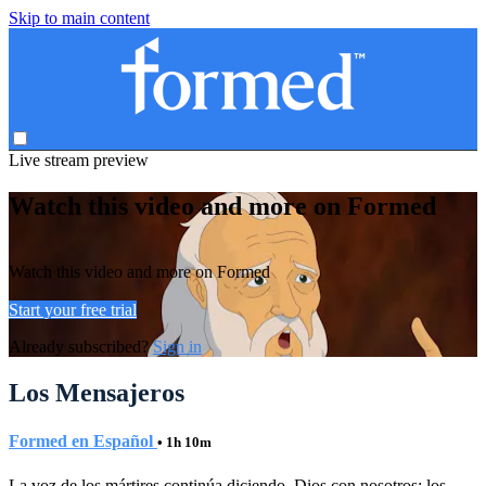
Skip to main content
Live stream preview
Watch this video and more on Formed
Watch this video and more on Formed
Start your free trial
Already subscribed?
Sign in
Los Mensajeros
Formed en Español
• 1h 10m
La voz de los mártires continúa diciendo, Dios con nosotros: los