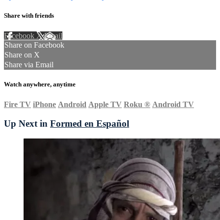
Share with friends
Facebook
X
Email
Share on Facebook
Share on X
Share via Email
Watch anywhere, anytime
Fire TV
iPhone
Android
Apple TV
Roku
®
Android TV
Up Next in
Formed en Español