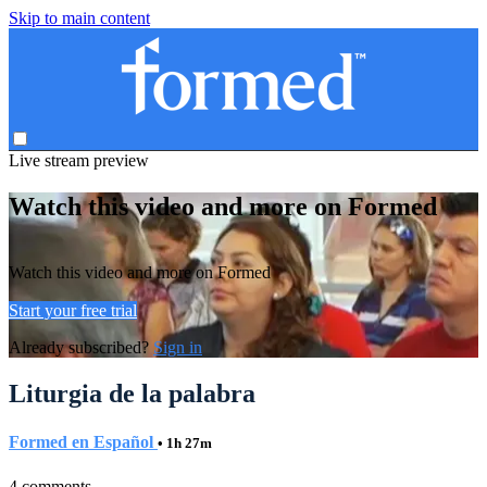
Skip to main content
Live stream preview
Watch this video and more on Formed
Watch this video and more on Formed
Start your free trial
Already subscribed?
Sign in
Liturgia de la palabra
Formed en Español
• 1h 27m
4 comments