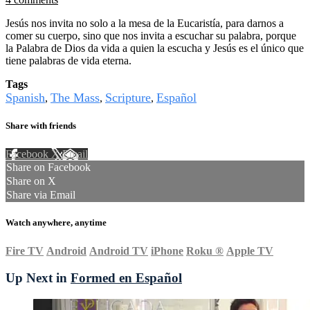
Jesús nos invita no solo a la mesa de la Eucaristía, para darnos a
comer su cuerpo, sino que nos invita a escuchar su palabra, porque
la Palabra de Dios da vida a quien la escucha y Jesús es el único que
tiene palabras de vida eterna.
Tags
Spanish
The Mass
Scripture
Español
,
,
,
Share with friends
Facebook
X
Email
Share on Facebook
Share on X
Share via Email
Watch anywhere, anytime
Fire TV
Android
Android TV
iPhone
Roku
®
Apple TV
Up Next in
Formed en Español