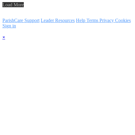
Load More
ParishCare Support
Leader Resources
Help
Terms
Privacy
Cookies
Sign in
×