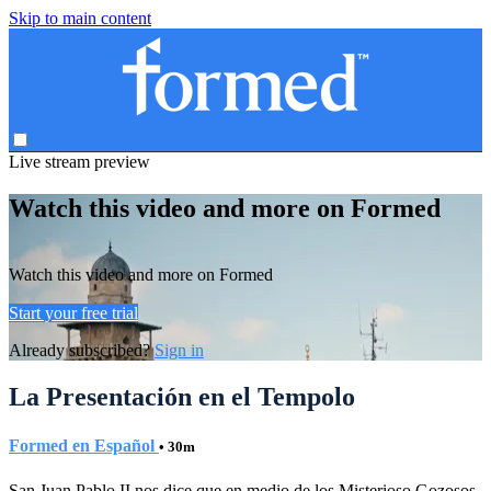
Skip to main content
Live stream preview
Watch this video and more on Formed
Watch this video and more on Formed
Start your free trial
Already subscribed?
Sign in
La Presentación en el Tempolo
Formed en Español
• 30m
San Juan Pablo II nos dice que en medio de los Misterioso Gozosos,