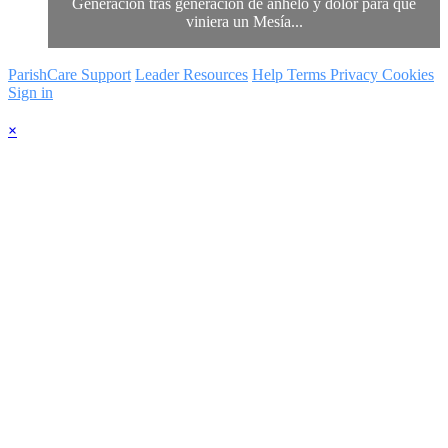
Generación tras generación de anhelo y dolor para que
viniera un Mesía...
ParishCare Support
Leader Resources
Help
Terms
Privacy
Cookies
Sign in
×