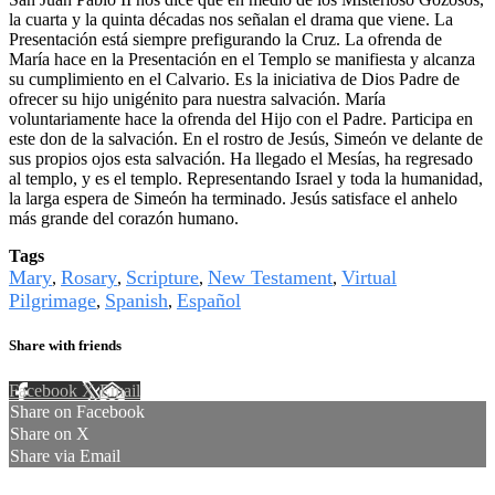
la cuarta y la quinta décadas nos señalan el drama que viene. La
Presentación está siempre prefigurando la Cruz. La ofrenda de
María hace en la Presentación en el Templo se manifiesta y alcanza
su cumplimiento en el Calvario. Es la iniciativa de Dios Padre de
ofrecer su hijo unigénito para nuestra salvación. María
voluntariamente hace la ofrenda del Hijo con el Padre. Participa en
este don de la salvación. En el rostro de Jesús, Simeón ve delante de
sus propios ojos esta salvación. Ha llegado el Mesías, ha regresado
al templo, y es el templo. Representando Israel y toda la humanidad,
la larga espera de Simeón ha terminado. Jesús satisface el anhelo
más grande del corazón humano.
Tags
Mary
Rosary
Scripture
New Testament
Virtual
,
,
,
,
Pilgrimage
Spanish
Español
,
,
Share with friends
Facebook
X
Email
Share on Facebook
Share on X
Share via Email