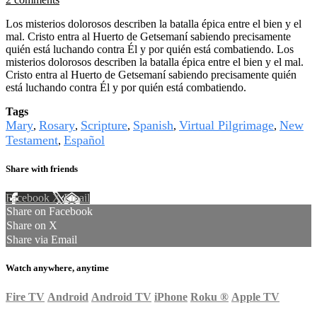
Los misterios dolorosos describen la batalla épica entre el bien y el
mal. Cristo entra al Huerto de Getsemaní sabiendo precisamente
quién está luchando contra Él y por quién está combatiendo. Los
misterios dolorosos describen la batalla épica entre el bien y el mal.
Cristo entra al Huerto de Getsemaní sabiendo precisamente quién
está luchando contra Él y por quién está combatiendo.
Tags
Mary
Rosary
Scripture
Spanish
Virtual Pilgrimage
New
,
,
,
,
,
Testament
Español
,
Share with friends
Facebook
X
Email
Share on Facebook
Share on X
Share via Email
Watch anywhere, anytime
Fire TV
Android
Android TV
iPhone
Roku
®
Apple TV