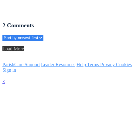
2
Comments
Load More
ParishCare Support
Leader Resources
Help
Terms
Privacy
Cookies
Sign in
×