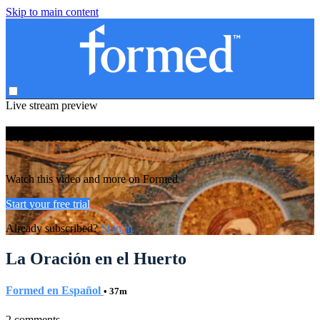
Skip to main content
Live stream preview
Watch this video and more on Formed
Watch this video and more on Formed
Start your free trial
Already subscribed?
Sign in
La Oración en el Huerto
Formed en Español
• 37m
2 comments