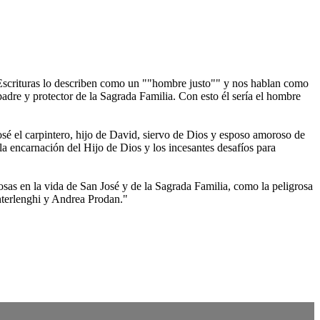
s Escrituras lo describen como un ""hombre justo"" y nos hablan como
padre y protector de la Sagrada Familia. Con esto él sería el hombre
osé el carpintero, hijo de David, siervo de Dios y esposo amoroso de
a encarnación del Hijo de Dios y los incesantes desafíos para
osas en la vida de San José y de la Sagrada Familia, como la peligrosa
 Interlenghi y Andrea Prodan."