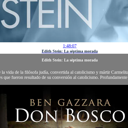
1:48:07
Edith Stein: La séptima morada
Edith Stein: La séptima morada
la vida de la filósofa judía, convertida al catolicismo y mártir Carmelita
es que fueron resultado de su conversión al catolicismo. Profundamente i