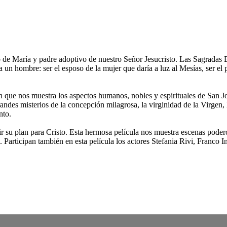
oso de María y padre adoptivo de nuestro Señor Jesucristo. Las Sagrada
un hombre: ser el esposo de la mujer que daría a luz al Mesías, ser el 
n que nos muestra los aspectos humanos, nobles y espirituales de San J
des misterios de la concepción milagrosa, la virginidad de la Virgen, l
nto.
r su plan para Cristo. Esta hermosa película nos muestra escenas poder
o. Participan también en esta película los actores Stefania Rivi, Franco