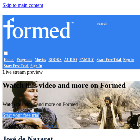
Skip to main content
Search
Home
Programs
Movies
BOOKS
AUDIO
FAMILY
Start Free Trial
Sign in
Start Free Trial
Sign In
Live stream preview
Watch this video and more on Formed
Watch this video and more on Formed
Start your free trial
Already subscribed?
Sign in
José de Nazaret