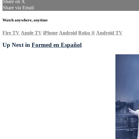
Share on X
Share via Email
Watch anywhere, anytime
Fire TV
Apple TV
iPhone
Android
Roku
®
Android TV
Up Next in
Formed en Español