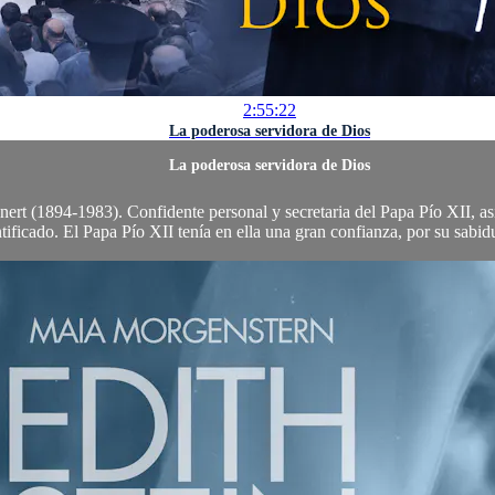
2:55:22
La poderosa servidora de Dios
La poderosa servidora de Dios
ert (1894-1983). Confidente personal y secretaria del Papa Pío XII, as
tificado. El Papa Pío XII tenía en ella una gran confianza, por su sabidur