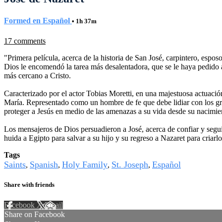
Formed en Español
• 1h 37m
17 comments
"Primera película, acerca de la historia de San José, carpintero, esp
Dios le encomendó la tarea más desalentadora, que se le haya pedido a 
más cercano a Cristo.
Caracterizado por el actor Tobias Moretti, en una majestuosa actuació
María. Representado como un hombre de fe que debe lidiar con los gran
proteger a Jesús en medio de las amenazas a su vida desde su nacimie
Los mensajeros de Dios persuadieron a José, acerca de confiar y segui
huida a Egipto para salvar a su hijo y su regreso a Nazaret para criarl
Tags
Saints
Spanish
Holy Family
St. Joseph
Español
,
,
,
,
Share with friends
Facebook
X
Email
Share on Facebook