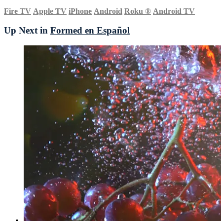
Fire TV
Apple TV
iPhone
Android
Roku
®
Android TV
Up Next in
Formed en Español