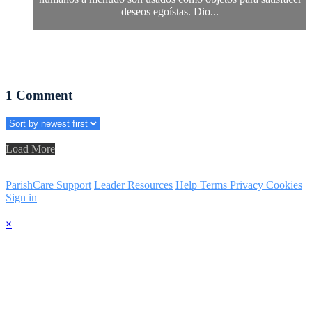
deseos egoístas. Dio...
1
Comment
Load More
ParishCare Support
Leader Resources
Help
Terms
Privacy
Cookies
Sign in
×