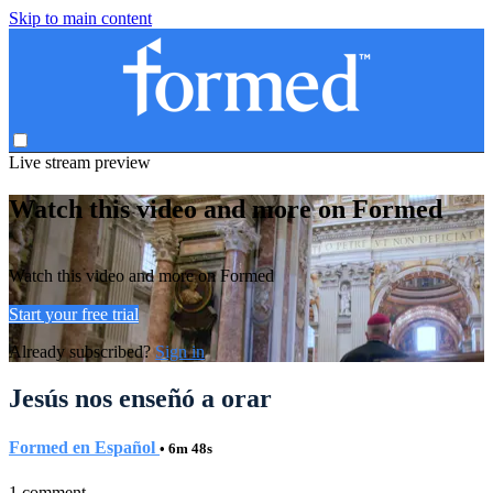
Skip to main content
Live stream preview
Watch this video and more on Formed
Watch this video and more on Formed
Start your free trial
Already subscribed?
Sign in
Jesús nos enseñó a orar
Formed en Español
• 6m 48s
1 comment