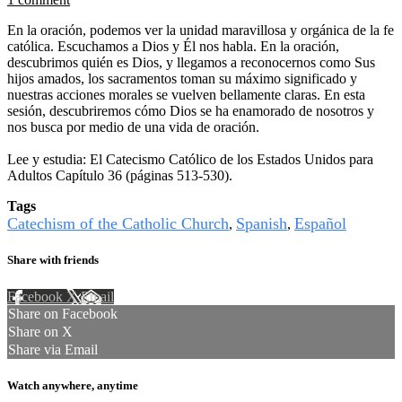
En la oración, podemos ver la unidad maravillosa y orgánica de la fe
católica. Escuchamos a Dios y Él nos habla. En la oración,
descubrimos quién es Dios, y llegamos a reconocernos como Sus
hijos amados, los sacramentos toman su máximo significado y
nuestras acciones morales se vuelven bellamente claras. En esta
sesión, descubriremos cómo Dios se ha enamorado de nosotros y
nos busca por medio de una vida de oración.
Lee y estudia: El Catecismo Católico de los Estados Unidos para
Adultos Capítulo 36 (páginas 513-530).
Tags
Catechism of the Catholic Church
Spanish
Español
,
,
Share with friends
Facebook
X
Email
Share on Facebook
Share on X
Share via Email
Watch anywhere, anytime