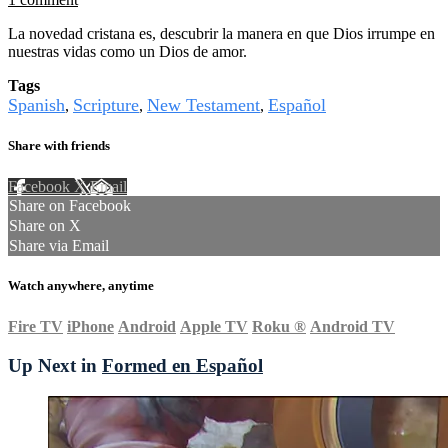
La novedad cristana es, descubrir la manera en que Dios irrumpe en
nuestras vidas como un Dios de amor.
Tags
Spanish
Scripture
New Testament
Español
,
,
,
Share with friends
Facebook
X
Email
Share on Facebook
Share on X
Share via Email
Watch anywhere, anytime
Fire TV
iPhone
Android
Apple TV
Roku
®
Android TV
Up Next in
Formed en Español