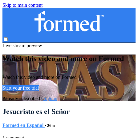
Skip to main content
Live stream preview
Watch this video and more on Formed
Watch this video and more on Formed
Start your free trial
Already subscribed?
Sign in
Jesucristo es el Señor
Formed en Español
• 26m
1 comment