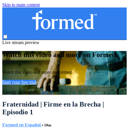
Skip to main content
Live stream preview
Watch this video and more on Formed
Watch this video and more on Formed
Start your free trial
Already subscribed?
Sign in
Fraternidad | Firme en la Brecha |
Episodio 1
Formed en Español
• 10m