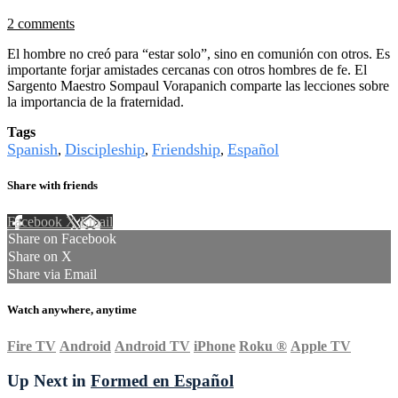
2 comments
El hombre no creó para “estar solo”, sino en comunión con otros. Es
importante forjar amistades cercanas con otros hombres de fe. El
Sargento Maestro Sompaul Vorapanich comparte las lecciones sobre
la importancia de la fraternidad.
Tags
Spanish
Discipleship
Friendship
Español
,
,
,
Share with friends
Facebook
X
Email
Share on Facebook
Share on X
Share via Email
Watch anywhere, anytime
Fire TV
Android
Android TV
iPhone
Roku
®
Apple TV
Up Next in
Formed en Español