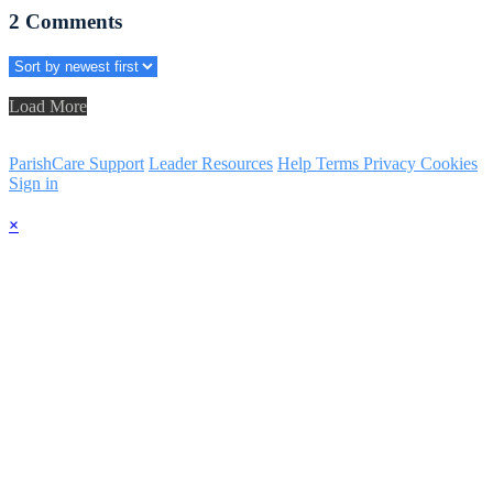
2
Comments
Load More
ParishCare Support
Leader Resources
Help
Terms
Privacy
Cookies
Sign in
×