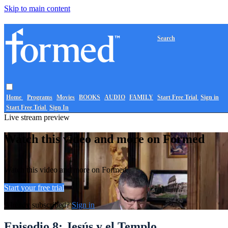
Skip to main content
Search
Home
Programs
Movies
BOOKS
AUDIO
FAMILY
Start Free Trial
Sign in
Start Free Trial
Sign In
Live stream preview
Watch this video and more on Formed
Watch this video and more on Formed
Start your free trial
Already subscribed?
Sign in
Episodio 8: Jesús y el Templo