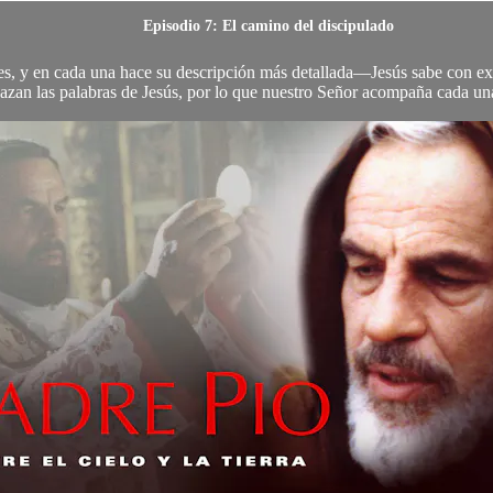
Episodio 7: El camino del discipulado
es, y en cada una hace su descripción más detallada—Jesús sabe con exac
azan las palabras de Jesús, por lo que nuestro Señor acompaña cada una