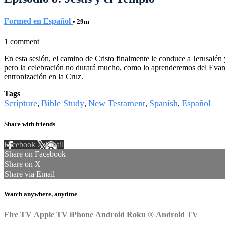
Formed en Español
• 29m
1 comment
En esta sesión, el camino de Cristo finalmente le conduce a Jerusalén 
pero la celebración no durará mucho, como lo aprenderemos del Evangel
entronización en la Cruz.
Tags
Scripture
Bible Study
New Testament
Spanish
Español
,
,
,
,
Share with friends
Facebook
X
Email
Share on Facebook
Share on X
Share via Email
Watch anywhere, anytime
Fire TV
Apple TV
iPhone
Android
Roku
®
Android TV