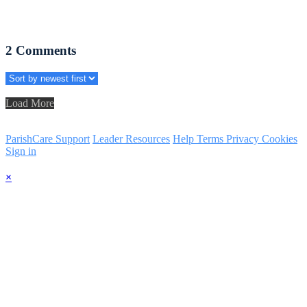
2
Comments
Load More
ParishCare Support
Leader Resources
Help
Terms
Privacy
Cookies
Sign in
×