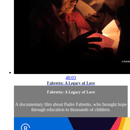
48:03
Fabretto: A Legacy of Love
Fabretto: A Legacy of Love
A documentary film about Padre Fabretto, who brought hope
through education to thousands of children.