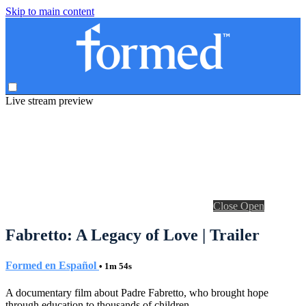
Skip to main content
Live stream preview
Close
Open
Fabretto: A Legacy of Love | Trailer
Formed en Español
• 1m 54s
A documentary film about Padre Fabretto, who brought hope
through education to thousands of children.