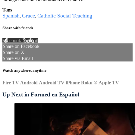
Tags
Spanish
Grace
Catholic Social Teaching
,
,
Share with friends
Facebook
X
Email
Share on Facebook
Share on X
Share via Email
Watch anywhere, anytime
Fire TV
Android
Android TV
iPhone
Roku
®
Apple TV
Up Next in
Formed en Español