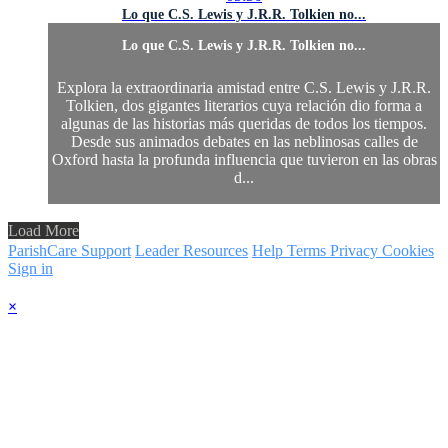
Lo que C.S. Lewis y J.R.R. Tolkien no...
Lo que C.S. Lewis y J.R.R. Tolkien no...
Explora la extraordinaria amistad entre C.S. Lewis y J.R.R.
Tolkien, dos gigantes literarios cuya relación dio forma a
algunas de las historias más queridas de todos los tiempos.
Desde sus animados debates en las neblinosas calles de
Oxford hasta la profunda influencia que tuvieron en las obras
d...
Load More
ParishCare Support
Leader Resources
Help
Terms
Privacy
Cookies
Sign in
×