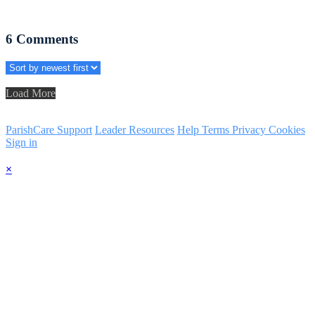
6
Comments
Load More
ParishCare Support
Leader Resources
Help
Terms
Privacy
Cookies
Sign in
×