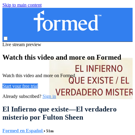
Skip to main content
Live stream preview
Watch this video and more on Formed
Watch this video and more on Formed
Start your free trial
Already subscribed?
Sign in
El Infierno que existe—El verdadero
misterio por Fulton Sheen
Formed en Español
• 51m