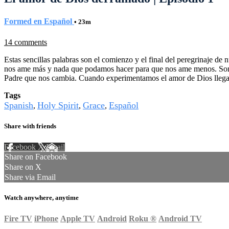
Formed en Español
• 23m
14 comments
Estas sencillas palabras son el comienzo y el final del peregrinaje 
nos ame más y nada que podamos hacer para que nos ame menos. Somos 
Padre que nos cambia. Cuando experimentamos el amor de Dios llegam
Tags
Spanish
Holy Spirit
Grace
Español
,
,
,
Share with friends
Facebook
X
Email
Share on Facebook
Share on X
Share via Email
Watch anywhere, anytime
Fire TV
iPhone
Apple TV
Android
Roku
®
Android TV