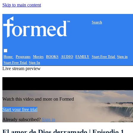
Skip to main content
Search
Home
Programs
Movies
BOOKS
AUDIO
FAMILY
Start Free Trial
Sign in
Start Free Trial
Sign In
Live stream preview
Watch this video and more on Formed
Watch this video and more on Formed
Start your free trial
Already subscribed?
Sign in
El amor de Dios derramado | Episodio 1