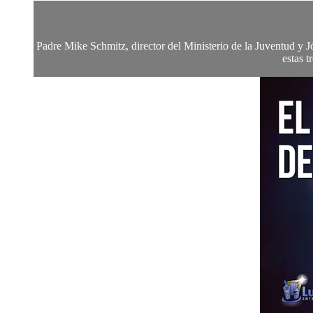
Padre Mike Schmitz, director del Ministerio de la Juventud y J
estas t