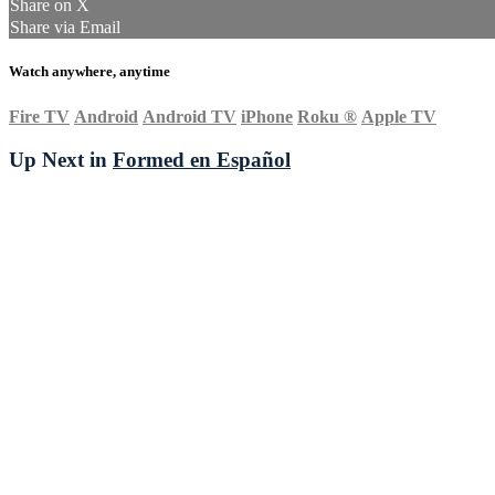
Share on X
Share via Email
Watch anywhere, anytime
Fire TV
Android
Android TV
iPhone
Roku
®
Apple TV
Up Next in
Formed en Español