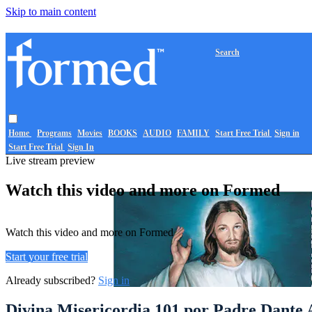
Skip to main content
Search
Home
Programs
Movies
BOOKS
AUDIO
FAMILY
Start Free Trial
Sign in
Start Free Trial
Sign In
Live stream preview
Watch this video and more on Formed
Watch this video and more on Formed
Start your free trial
Already subscribed?
Sign in
Divina Misericordia 101 por Padre Dante