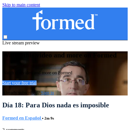
Skip to main content
Live stream preview
Watch this video and more on Formed
Watch this video and more on Formed
Start your free trial
Already subscribed?
Sign in
Día 18: Para Dios nada es imposible
Formed en Español
• 2m 9s
2 comments