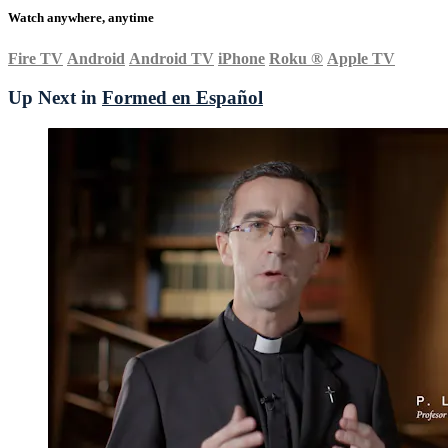
Watch anywhere, anytime
Fire TV
Android
Android TV
iPhone
Roku
®
Apple TV
Up Next in
Formed en Español