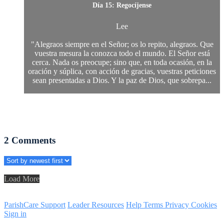
Día 15: Regocíjense
Lee
"Alegraos siempre en el Señor; os lo repito, alegraos. Que
vuestra mesura la conozca todo el mundo. El Señor está
cerca. Nada os preocupe; sino que, en toda ocasión, en la
oración y súplica, con acción de gracias, vuestras peticiones
sean presentadas a Dios. Y la paz de Dios, que sobrepa...
2
Comments
Load More
ParishCare Support
Leader Resources
Help
Terms
Privacy
Cookies
Sign in