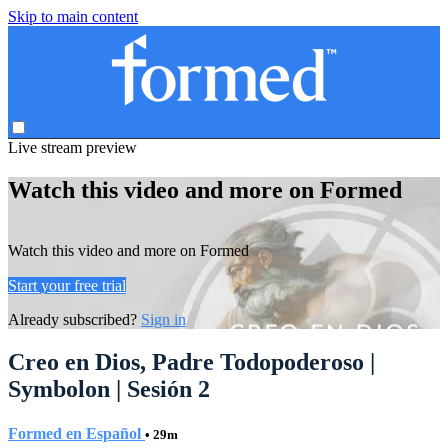
Skip to main content
Live stream preview
Watch this video and more on Formed
Watch this video and more on Formed
Start your free trial
Already subscribed?
Sign in
Creo en Dios, Padre Todopoderoso |
Symbolon | Sesión 2
Formed en Español
• 29m