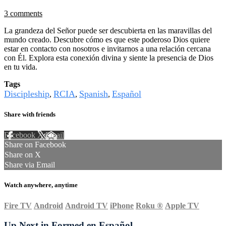
3 comments
La grandeza del Señor puede ser descubierta en las maravillas del
mundo creado. Descubre cómo es que este poderoso Dios quiere
estar en contacto con nosotros e invitarnos a una relación cercana
con Él. Explora esta conexión divina y siente la presencia de Dios
en tu vida.
Tags
Discipleship
RCIA
Spanish
Español
,
,
,
Share with friends
Facebook
X
Email
Share on Facebook
Share on X
Share via Email
Watch anywhere, anytime
Fire TV
Android
Android TV
iPhone
Roku
®
Apple TV
Up Next in
Formed en Español