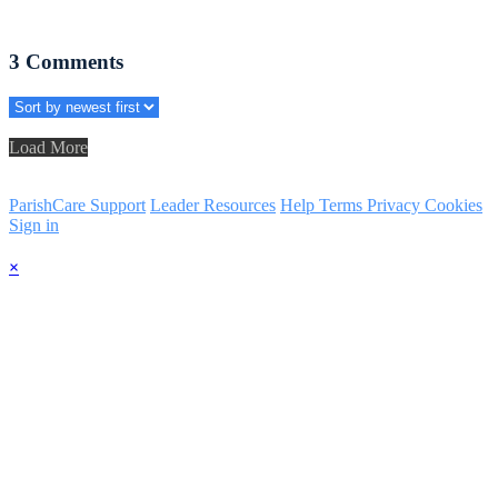
3
Comments
Load More
ParishCare Support
Leader Resources
Help
Terms
Privacy
Cookies
Sign in
×