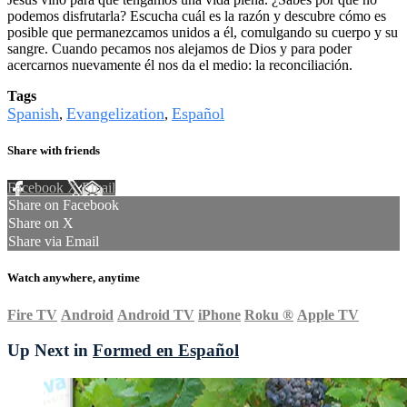
podemos disfrutarla? Escucha cuál es la razón y descubre cómo es
posible que permanezcamos unidos a él, comulgando su cuerpo y su
sangre. Cuando pecamos nos alejamos de Dios y para poder
acercarnos nuevamente él nos da el medio: la reconciliación.
Tags
Spanish
Evangelization
Español
,
,
Share with friends
Facebook
X
Email
Share on Facebook
Share on X
Share via Email
Watch anywhere, anytime
Fire TV
Android
Android TV
iPhone
Roku
®
Apple TV
Up Next in
Formed en Español