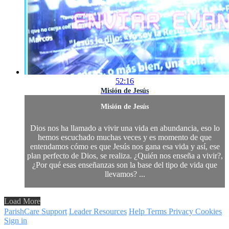
52:16
Misión de Jesús
Misión de Jesús
Dios nos ha llamado a vivir una vida en abundancia, eso lo
hemos escuchado muchas veces y es momento de que
entendamos cómo es que Jesús nos gana esa vida y así, ese
plan perfecto de Dios, se realiza. ¿Quién nos enseña a vivir?,
¿Por qué esas enseñanzas son la base del tipo de vida que
llevamos? ...
Load More
ParishCare Support
Leader Resources
Help
Terms
Privacy
Cookies
Sign in