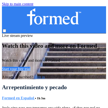
Skip to main content
Live stream preview
Watch this video and more on Formed
Watch this video and more on Formed
Start your free trial
Already subscribed?
Sign in
Arrepentimiento y pecado
Formed en Español
• 1h 3m
Jesús vino para que tengamos una vida plena. ¿Sabes por qué no