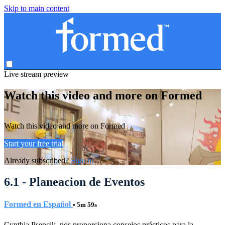
Skip to main content
Live stream preview
Watch this video and more on Formed
Watch this video and more on Formed
Start your free trial
Already subscribed?
Sign in
6.1 - Planeacion de Eventos
Formed en Español
• 5m 59s
Cynthia Psencik, nos proporciona consejos prácticos para la