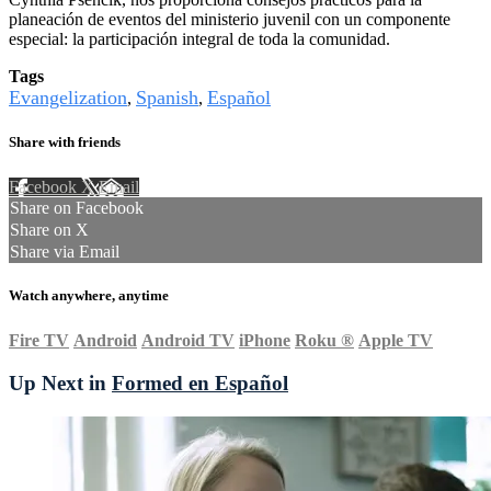
planeación de eventos del ministerio juvenil con un componente
especial: la participación integral de toda la comunidad.
Tags
Evangelization
Spanish
Español
,
,
Share with friends
Facebook
X
Email
Share on Facebook
Share on X
Share via Email
Watch anywhere, anytime
Fire TV
Android
Android TV
iPhone
Roku
®
Apple TV
Up Next in
Formed en Español