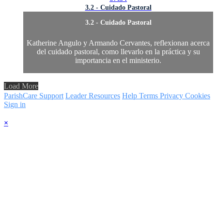
3.2 - Cuidado Pastoral
3.2 - Cuidado Pastoral
Katherine Angulo y Armando Cervantes, reflexionan acerca
del cuidado pastoral, como llevarlo en la práctica y su
importancia en el ministerio.
Load More
ParishCare Support
Leader Resources
Help
Terms
Privacy
Cookies
Sign in
×