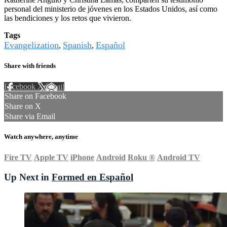
personal del ministerio de jóvenes en los Estados Unidos, así como
las bendiciones y los retos que vivieron.
Tags
Evangelization
Spanish
Español
,
,
Share with friends
Facebook
X
Email
Share on Facebook
Share on X
Share via Email
Watch anywhere, anytime
Fire TV
Apple TV
iPhone
Android
Roku
®
Android TV
Up Next in
Formed en Español