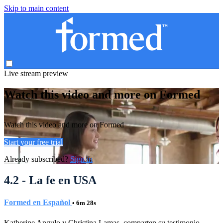
Skip to main content
Live stream preview
Watch this video and more on Formed
Watch this video and more on Formed
Start your free trial
Already subscribed?
Sign in
4.2 - La fe en USA
Formed en Español
• 6m 28s
Katherine Angulo y Christina Lamas, comparten su testimonio