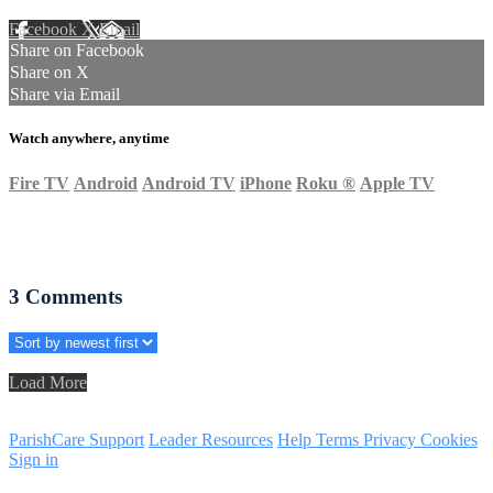
Facebook
X
Email
Share on Facebook
Share on X
Share via Email
Watch anywhere, anytime
Fire TV
Android
Android TV
iPhone
Roku
®
Apple TV
3
Comments
Load More
ParishCare Support
Leader Resources
Help
Terms
Privacy
Cookies
Sign in