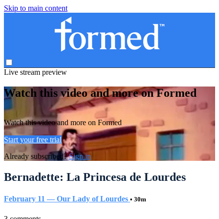
Skip to main content
Live stream preview
Watch this video and more on Formed
Watch this video and more on Formed
Start your free trial
Already subscribed?
Sign in
Bernadette: La Princesa de Lourdes
February 11 — Our Lady of Lourdes
• 30m
3 comments