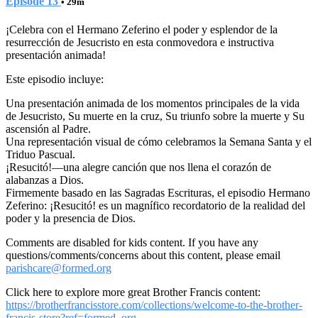
Episode 13
• 29m
¡Celebra con el Hermano Zeferino el poder y esplendor de la
resurrección de Jesucristo en esta conmovedora e instructiva
presentación animada!
Este episodio incluye:
Una presentación animada de los momentos principales de la vida
de Jesucristo, Su muerte en la cruz, Su triunfo sobre la muerte y Su
ascensión al Padre.
Una representación visual de cómo celebramos la Semana Santa y el
Triduo Pascual.
¡Resucitó!—una alegre canción que nos llena el corazón de
alabanzas a Dios.
Firmemente basado en las Sagradas Escrituras, el episodio Hermano
Zeferino: ¡Resucitó! es un magnífico recordatorio de la realidad del
poder y la presencia de Dios.
Comments are disabled for kids content. If you have any
questions/comments/concerns about this content, please email
parishcare@formed.org
Click here to explore more great Brother Francis content:
https://brotherfrancisstore.com/collections/welcome-to-the-brother-
francis-store?ref=formed_org