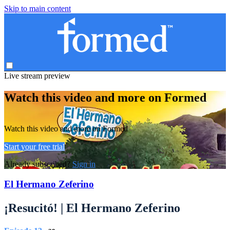
Skip to main content
Live stream preview
Watch this video and more on Formed
Watch this video and more on Formed
Start your free trial
Already subscribed?
Sign in
El Hermano Zeferino
¡Resucitó! | El Hermano Zeferino