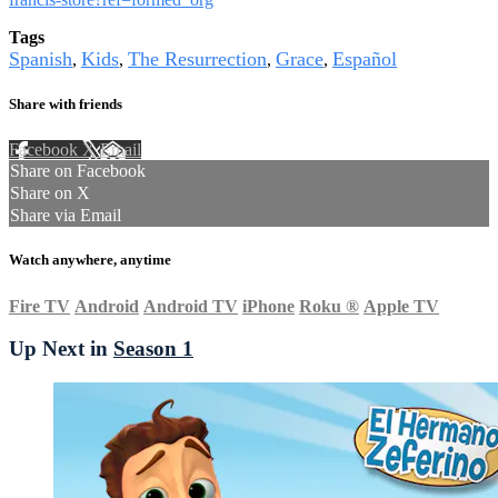
Tags
Spanish
Kids
The Resurrection
Grace
Español
,
,
,
,
Share with friends
Facebook
X
Email
Share on Facebook
Share on X
Share via Email
Watch anywhere, anytime
Fire TV
Android
Android TV
iPhone
Roku
®
Apple TV
Up Next in
Season 1