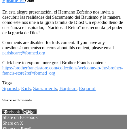
Episode 16
• 26m
En esta alegre presentación, el Hermano Zeferino nos invita a
descubrir las realidades del Sacramento del Bautismo y la manera
como este nos une a la ¡gran familia de Dios! Un episodio lleno de
enseñanza e inspirador, "Nacidos al Reino" nos recuerda ¡el poder
de la gracia de Dios!
Comments are disabled for kids content. If you have any
questions/comments/concerns about this content, please email
parishcare@formed.org
Click here to explore more great Brother Francis content:
https://brotherfrancisstore.com/collections/welcome-to-the-brother-
francis-store?ref=formed_org
Tags
Spanish
Kids
Sacraments
Baptism
Español
,
,
,
,
Share with friends
Facebook
X
Email
Share on Facebook
Share on X
Share via Email