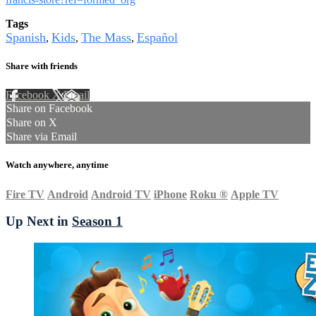
Tags
Spanish
Kids
The Mass
Español
,
,
,
Share with friends
Facebook
X
Email
Share on Facebook
Share on X
Share via Email
Watch anywhere, anytime
Fire TV
Android
Android TV
iPhone
Roku
®
Apple TV
Up Next in
Season 1