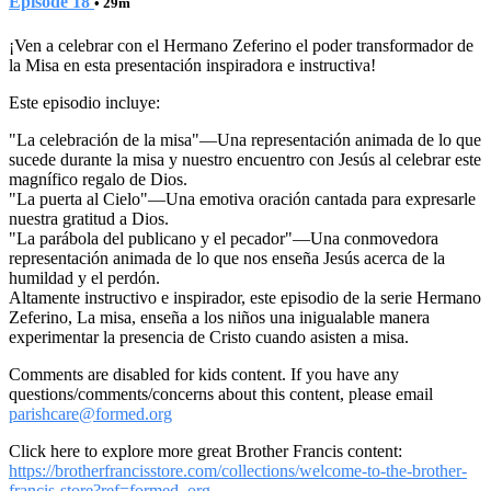
Episode 18
• 29m
¡Ven a celebrar con el Hermano Zeferino el poder transformador de
la Misa en esta presentación inspiradora e instructiva!
Este episodio incluye:
"La celebración de la misa"—Una representación animada de lo que
sucede durante la misa y nuestro encuentro con Jesús al celebrar este
magnífico regalo de Dios.
"La puerta al Cielo"—Una emotiva oración cantada para expresarle
nuestra gratitud a Dios.
"La parábola del publicano y el pecador"—Una conmovedora
representación animada de lo que nos enseña Jesús acerca de la
humildad y el perdón.
Altamente instructivo e inspirador, este episodio de la serie Hermano
Zeferino, La misa, enseña a los niños una inigualable manera
experimentar la presencia de Cristo cuando asisten a misa.
Comments are disabled for kids content. If you have any
questions/comments/concerns about this content, please email
parishcare@formed.org
Click here to explore more great Brother Francis content:
https://brotherfrancisstore.com/collections/welcome-to-the-brother-
francis-store?ref=formed_org