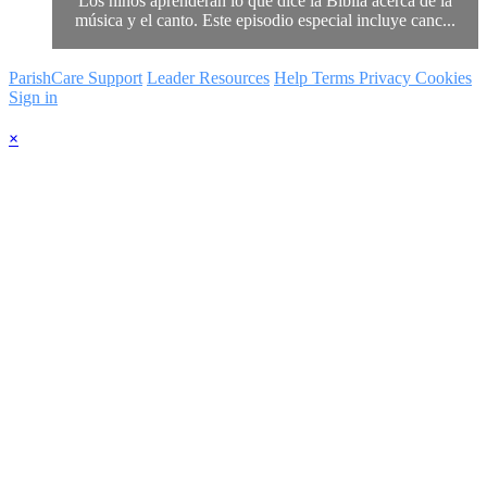
Los niños aprenderán lo que dice la Biblia acerca de la
música y el canto. Este episodio especial incluye canc...
ParishCare Support
Leader Resources
Help
Terms
Privacy
Cookies
Sign in
×