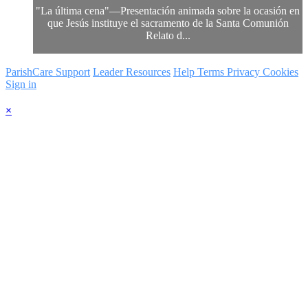
"La última cena"—Presentación animada sobre la ocasión en
que Jesús instituye el sacramento de la Santa Comunión
Relato d...
ParishCare Support
Leader Resources
Help
Terms
Privacy
Cookies
Sign in
×