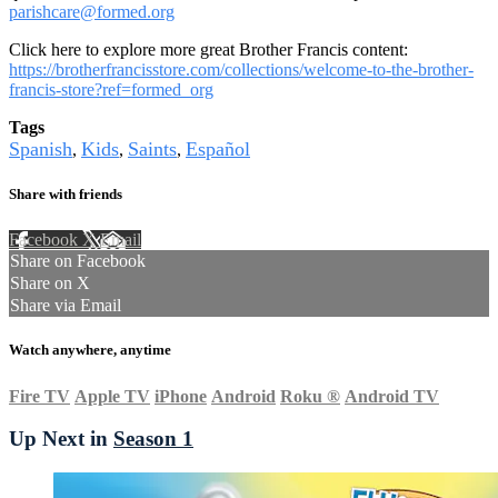
parishcare@formed.org
Click here to explore more great Brother Francis content:
https://brotherfrancisstore.com/collections/welcome-to-the-brother-
francis-store?ref=formed_org
Tags
Spanish
Kids
Saints
Español
,
,
,
Share with friends
Facebook
X
Email
Share on Facebook
Share on X
Share via Email
Watch anywhere, anytime
Fire TV
Apple TV
iPhone
Android
Roku
®
Android TV
Up Next in
Season 1