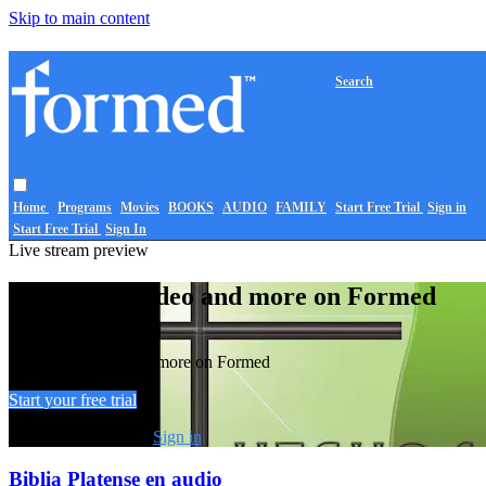
Skip to main content
Search
Home
Programs
Movies
BOOKS
AUDIO
FAMILY
Start Free Trial
Sign in
Start Free Trial
Sign In
Live stream preview
Watch this video and more on Formed
Watch this video and more on Formed
Start your free trial
Already subscribed?
Sign in
Biblia Platense en audio