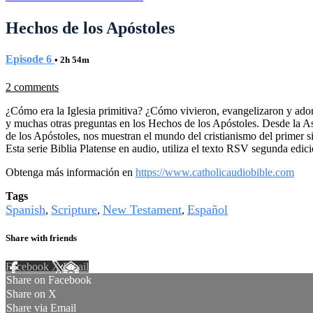
Hechos de los Apóstoles
Episode 6
• 2h 54m
2 comments
¿Cómo era la Iglesia primitiva? ¿Cómo vivieron, evangelizaron y ado
y muchas otras preguntas en los Hechos de los Apóstoles. Desde la A
de los Apóstoles, nos muestran el mundo del cristianismo del primer si
Esta serie Biblia Platense en audio, utiliza el texto RSV segunda edi
Obtenga más información en
https://www.catholicaudiobible.com
Tags
Spanish
Scripture
New Testament
Español
,
,
,
Share with friends
Facebook
X
Email
Share on Facebook
Share on X
Share via Email