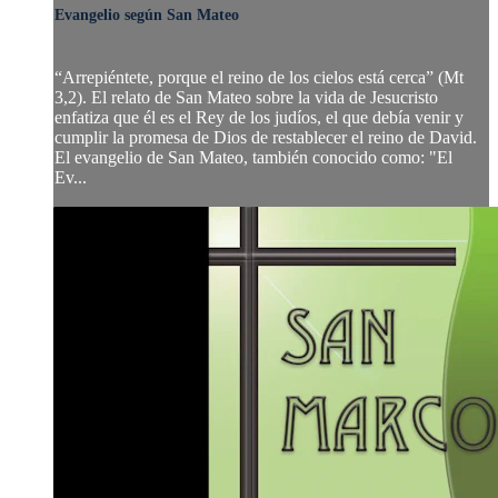
Evangelio según San Mateo
“Arrepiéntete, porque el reino de los cielos está cerca” (Mt
3,2). El relato de San Mateo sobre la vida de Jesucristo
enfatiza que él es el Rey de los judíos, el que debía venir y
cumplir la promesa de Dios de restablecer el reino de David.
El evangelio de San Mateo, también conocido como: "El
Ev...