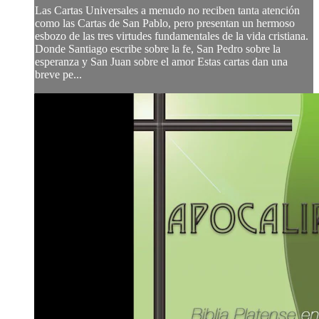
Las Cartas Universales a menudo no reciben tanta atención
como las Cartas de San Pablo, pero presentan un hermoso
esbozo de las tres virtudes fundamentales de la vida cristiana.
Donde Santiago escribe sobre la fe, San Pedro sobre la
esperanza y San Juan sobre el amor Estas cartas dan una
breve pe...