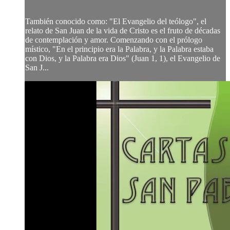
También conocido como: "El Evangelio del teólogo", el
relato de San Juan de la vida de Cristo es el fruto de décadas
de contemplación y amor. Comenzando con el prólogo
místico, "En el principio era la Palabra, y la Palabra estaba
con Dios, y la Palabra era Dios" (Juan 1, 1), el Evangelio de
San J...