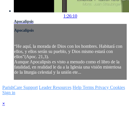
1:26:10
Apocalipsis
Apocalipsis
“He aquí, la morada de Dios con los hombres. Habitará con
ellos, y ellos serán su pueblo, y Dios mismo estará con
ellos”(Apoc. 21,3).
Aunque Apocalipsis es visto a menudo como el libro de la
fatalidad, en realidad le da a la Iglesia una visión misteriosa
de la liturgia celestial y la unión ete...
ParishCare Support
Leader Resources
Help
Terms
Privacy
Cookies
Sign in
×