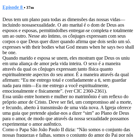
Episode 8
• 37m
Deus tem um plano para todas as dimensões das nossas vidas—
incluindo nossasexualidade. O ato marital é o dom de Deus aos
esposos e esposas, permitindolhes entregar-se completa e totalmente
um ao outro. Nesse ato íntimo, os cônjuges expressam com seus
corpos o que Deus quer dizer quando afirma que dois serão um só.
expresses with their bodies what God means when he says two shall
be one.
Quando marido e esposa se unem, eles mostram que Deus os uniu
em uma aliança de amor pela vida inteira. O sexo é a maneira
através da qual os cônjuges expressam tanto física quanto
espiritualmente aspectos do seu amor. É a maneira através da qual
afirmam: “Eu me entrego total e confiadamente a ti, sem guardar
nada para mim—Eu me entrego a você espiritualmente,
emocionalmente e fisicamente”. (ver CIC 2360-2361).
Essa união entre homem e mulher no matrimônio é um reflexo do
próprio amor de Cristo. Deve ser fiel, um compromisso até a morte,
e fecundo, aberto à transmissão de uma vida nova. A Igreja oferece
uma guia que pretende ajudar-nos a dizer “sim” ao Plano de Deus
para o amor, de modo que através da nossa sexualidade possamos
experimentar o amor autêntico.
Como o Papa São João Paulo II dizia: “Não somos o conjunto das
nossas fraquezas e falhas, somos o conjunto do amor do Pai por nós