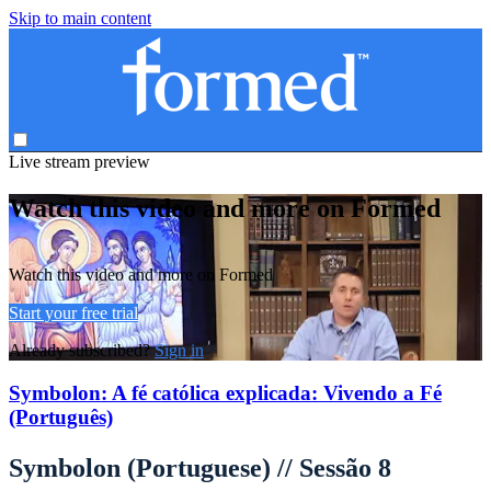
Skip to main content
Live stream preview
Watch this video and more on Formed
Watch this video and more on Formed
Start your free trial
Already subscribed?
Sign in
Symbolon: A fé católica explicada: Vivendo a Fé
(Português)
Symbolon (Portuguese) // Sessão 8