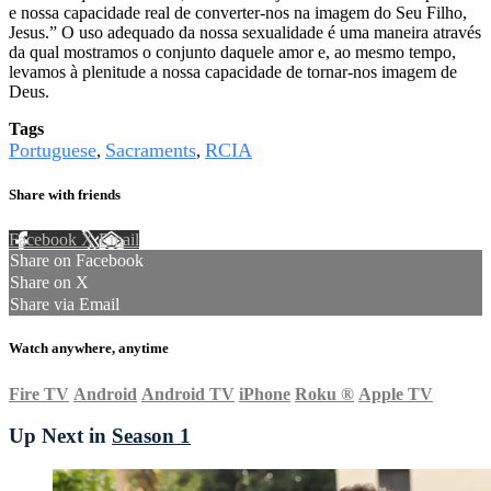
e nossa capacidade real de converter-nos na imagem do Seu Filho,
Jesus.” O uso adequado da nossa sexualidade é uma maneira através
da qual mostramos o conjunto daquele amor e, ao mesmo tempo,
levamos à plenitude a nossa capacidade de tornar-nos imagem de
Deus.
Tags
Portuguese
Sacraments
RCIA
,
,
Share with friends
Facebook
X
Email
Share on Facebook
Share on X
Share via Email
Watch anywhere, anytime
Fire TV
Android
Android TV
iPhone
Roku
®
Apple TV
Up Next in
Season 1