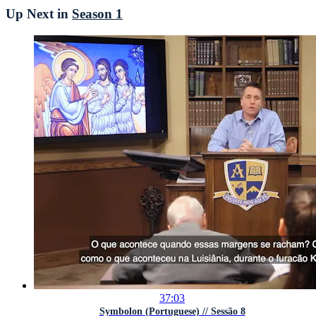
Up Next in
Season 1
37:03
Symbolon (Portuguese) // Sessão 8