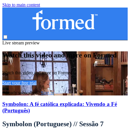
Skip to main content
Live stream preview
Watch this video and more on Formed
Watch this video and more on Formed
Start your free trial
Already subscribed?
Sign in
Symbolon: A fé católica explicada: Vivendo a Fé
(Português)
Symbolon (Portuguese) // Sessão 7