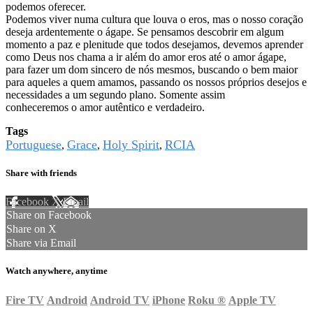
podemos oferecer.
Podemos viver numa cultura que louva o eros, mas o nosso coração
deseja ardentemente o ágape. Se pensamos descobrir em algum
momento a paz e plenitude que todos desejamos, devemos aprender
como Deus nos chama a ir além do amor eros até o amor ágape,
para fazer um dom sincero de nós mesmos, buscando o bem maior
para aqueles a quem amamos, passando os nossos próprios desejos e
necessidades a um segundo plano. Somente assim
conheceremos o amor autêntico e verdadeiro.
Tags
Portuguese
Grace
Holy Spirit
RCIA
,
,
,
Share with friends
Facebook
X
Email
Share on Facebook
Share on X
Share via Email
Watch anywhere, anytime
Fire TV
Android
Android TV
iPhone
Roku
®
Apple TV