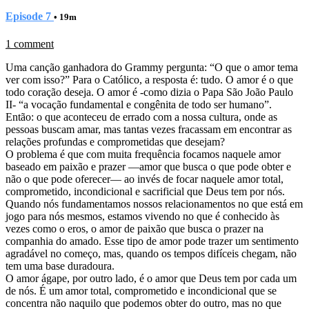
Episode 7
• 19m
1 comment
Uma canção ganhadora do Grammy pergunta: “O que o amor tema
ver com isso?” Para o Católico, a resposta é: tudo. O amor é o que
todo coração deseja. O amor é -como dizia o Papa São João Paulo
II- “a vocação fundamental e congênita de todo ser humano”.
Então: o que aconteceu de errado com a nossa cultura, onde as
pessoas buscam amar, mas tantas vezes fracassam em encontrar as
relações profundas e comprometidas que desejam?
O problema é que com muita frequência focamos naquele amor
baseado em paixão e prazer —amor que busca o que pode obter e
não o que pode oferecer— ao invés de focar naquele amor total,
comprometido, incondicional e sacrificial que Deus tem por nós.
Quando nós fundamentamos nossos relacionamentos no que está em
jogo para nós mesmos, estamos vivendo no que é conhecido às
vezes como o eros, o amor de paixão que busca o prazer na
companhia do amado. Esse tipo de amor pode trazer um sentimento
agradável no começo, mas, quando os tempos difíceis chegam, não
tem uma base duradoura.
O amor ágape, por outro lado, é o amor que Deus tem por cada um
de nós. É um amor total, comprometido e incondicional que se
concentra não naquilo que podemos obter do outro, mas no que