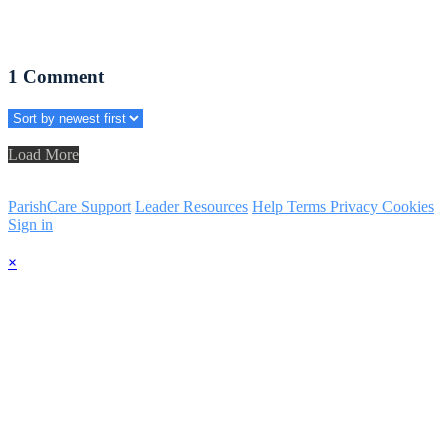
1
Comment
Load More
ParishCare Support
Leader Resources
Help
Terms
Privacy
Cookies
Sign in
×