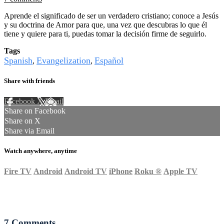
Aprende el significado de ser un verdadero cristiano; conoce a Jesús
y su doctrina de Amor para que, una vez que descubras lo que él
tiene y quiere para ti, puedas tomar la decisión firme de seguirlo.
Tags
Spanish
Evangelization
Español
,
,
Share with friends
Facebook
X
Email
Share on Facebook
Share on X
Share via Email
Watch anywhere, anytime
Fire TV
Android
Android TV
iPhone
Roku
®
Apple TV
7
Comments