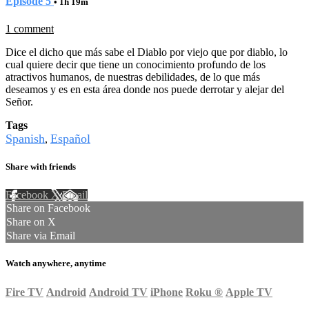
Episode 5
• 1h 19m
1 comment
Dice el dicho que más sabe el Diablo por viejo que por diablo, lo
cual quiere decir que tiene un conocimiento profundo de los
atractivos humanos, de nuestras debilidades, de lo que más
deseamos y es en esta área donde nos puede derrotar y alejar del
Señor.
Tags
Spanish
Español
,
Share with friends
Facebook
X
Email
Share on Facebook
Share on X
Share via Email
Watch anywhere, anytime
Fire TV
Android
Android TV
iPhone
Roku
®
Apple TV