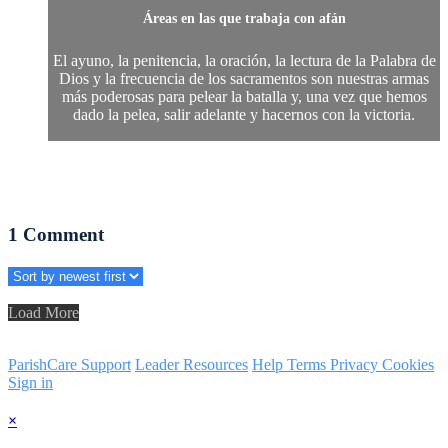
Áreas en las que trabaja con afán
El ayuno, la penitencia, la oración, la lectura de la Palabra de
Dios y la frecuencia de los sacramentos son nuestras armas
más poderosas para pelear la batalla y, una vez que hemos
dado la pelea, salir adelante y hacernos con la victoria.
1
Comment
Load More
ParishCare Support
Leader Resources
Help
Terms
Privacy
Cookies
Sign in
×