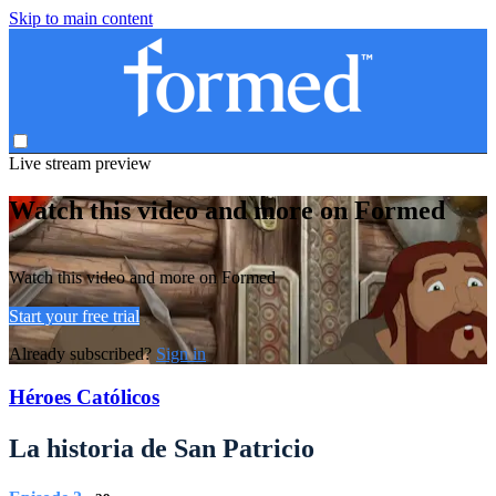
Skip to main content
Live stream preview
Watch this video and more on Formed
Watch this video and more on Formed
Start your free trial
Already subscribed?
Sign in
Héroes Católicos
La historia de San Patricio