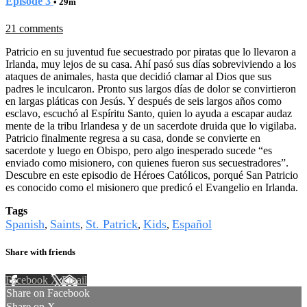
Episode 3
• 29m
21 comments
Patricio en su juventud fue secuestrado por piratas que lo llevaron a
Irlanda, muy lejos de su casa. Ahí pasó sus días sobreviviendo a los
ataques de animales, hasta que decidió clamar al Dios que sus
padres le inculcaron. Pronto sus largos días de dolor se convirtieron
en largas pláticas con Jesús. Y después de seis largos años como
esclavo, escuchó al Espíritu Santo, quien lo ayuda a escapar audaz
mente de la tribu Irlandesa y de un sacerdote druida que lo vigilaba.
Patricio finalmente regresa a su casa, donde se convierte en
sacerdote y luego en Obispo, pero algo inesperado sucede “es
enviado como misionero, con quienes fueron sus secuestradores”.
Descubre en este episodio de Héroes Católicos, porqué San Patricio
es conocido como el misionero que predicó el Evangelio en Irlanda.
Tags
Spanish
Saints
St. Patrick
Kids
Español
,
,
,
,
Share with friends
Facebook
X
Email
Share on Facebook
Share on X