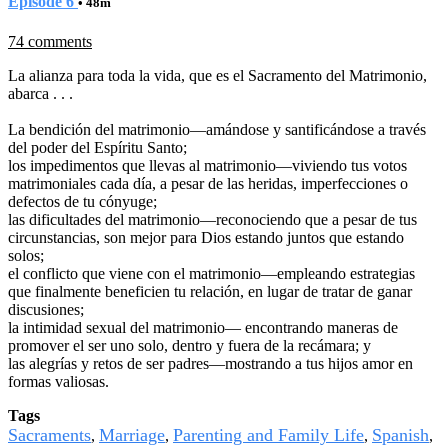
Episode 6
• 48m
74 comments
La alianza para toda la vida, que es el Sacramento del Matrimonio,
abarca . . .
La bendición del matrimonio—amándose y santificándose a través
del poder del Espíritu Santo;
los impedimentos que llevas al matrimonio—viviendo tus votos
matrimoniales cada día, a pesar de las heridas, imperfecciones o
defectos de tu cónyuge;
las dificultades del matrimonio—reconociendo que a pesar de tus
circunstancias, son mejor para Dios estando juntos que estando
solos;
el conflicto que viene con el matrimonio—empleando estrategias
que finalmente beneficien tu relación, en lugar de tratar de ganar
discusiones;
la intimidad sexual del matrimonio— encontrando maneras de
promover el ser uno solo, dentro y fuera de la recámara; y
las alegrías y retos de ser padres—mostrando a tus hijos amor en
formas valiosas.
Tags
Sacraments
Marriage
Parenting and Family Life
Spanish
,
,
,
,