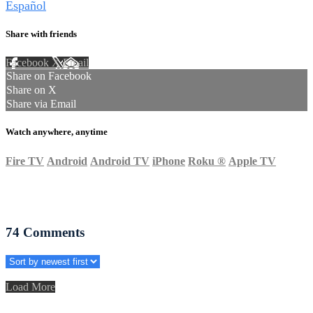
Español
Share with friends
Facebook
X
Email
Share on Facebook
Share on X
Share via Email
Watch anywhere, anytime
Fire TV
Android
Android TV
iPhone
Roku
®
Apple TV
74
Comments
Load More