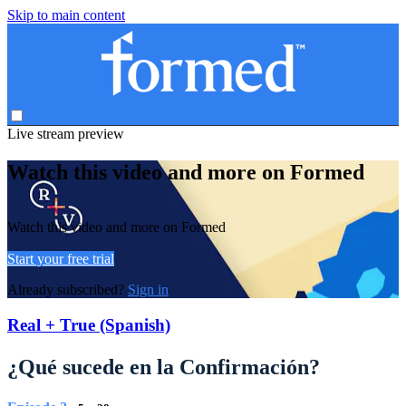
Skip to main content
Live stream preview
Watch this video and more on Formed
Watch this video and more on Formed
Start your free trial
Already subscribed?
Sign in
Real + True (Spanish)
¿Qué sucede en la Confirmación?