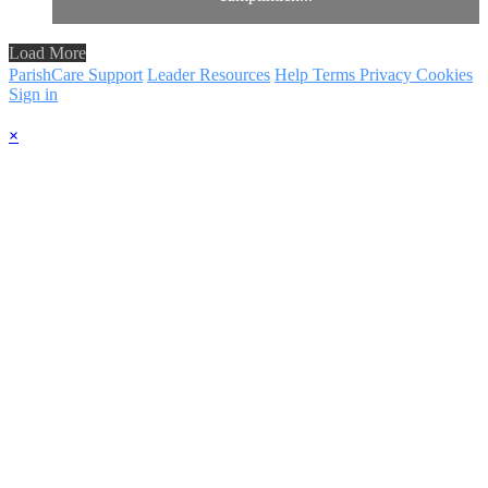
Load More
ParishCare Support
Leader Resources
Help
Terms
Privacy
Cookies
Sign in
×