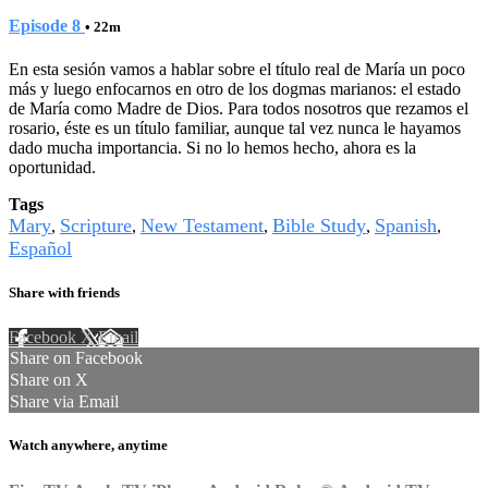
Episode 8
• 22m
En esta sesión vamos a hablar sobre el título real de María un poco
más y luego enfocarnos en otro de los dogmas marianos: el estado
de María como Madre de Dios. Para todos nosotros que rezamos el
rosario, éste es un título familiar, aunque tal vez nunca le hayamos
dado mucha importancia. Si no lo hemos hecho, ahora es la
oportunidad.
Tags
Mary
Scripture
New Testament
Bible Study
Spanish
,
,
,
,
,
Español
Share with friends
Facebook
X
Email
Share on Facebook
Share on X
Share via Email
Watch anywhere, anytime