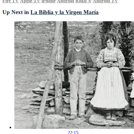
Fire TV
Apple TV
iPhone
Android
Roku
®
Android TV
Up Next in
La Biblia y la Virgen María
22:15