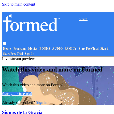
Skip to main content
Search
Home
Programs
Movies
BOOKS
AUDIO
FAMILY
Start Free Trial
Sign in
Start Free Trial
Sign In
Live stream preview
Watch this video and more on Formed
Watch this video and more on Formed
Start your free trial
Already subscribed?
Sign in
Signos de la Gracia