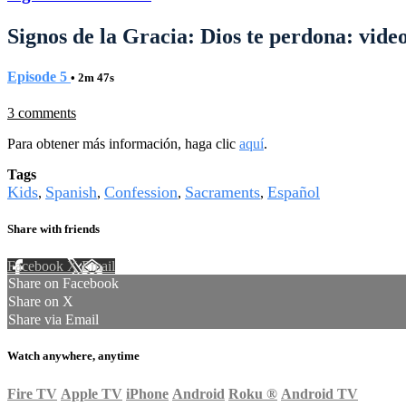
Signos de la Gracia: Dios te perdona: video
Episode 5
• 2m 47s
3 comments
Para obtener más información, haga clic
aquí
.
Tags
Kids
Spanish
Confession
Sacraments
Español
,
,
,
,
Share with friends
Facebook
X
Email
Share on Facebook
Share on X
Share via Email
Watch anywhere, anytime
Fire TV
Apple TV
iPhone
Android
Roku
®
Android TV