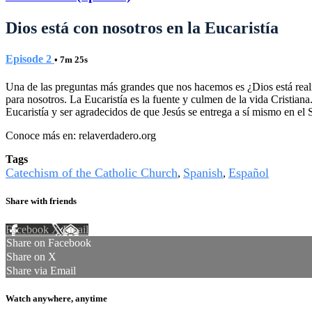
Dios está con nosotros en la Eucaristía
Episode 2
• 7m 25s
Una de las preguntas más grandes que nos hacemos es ¿Dios está realm
para nosotros. La Eucaristía es la fuente y culmen de la vida Cristian
Eucaristía y ser agradecidos de que Jesús se entrega a sí mismo en el 
Conoce más en: relaverdadero.org
Tags
Catechism of the Catholic Church
Spanish
Español
,
,
Share with friends
Facebook
X
Email
Share on Facebook
Share on X
Share via Email
Watch anywhere, anytime