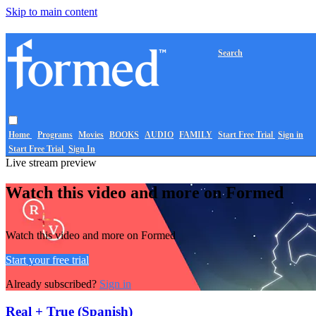
Skip to main content
Search
Home
Programs
Movies
BOOKS
AUDIO
FAMILY
Start Free Trial
Sign in
Start Free Trial
Sign In
Live stream preview
Watch this video and more on Formed
Watch this video and more on Formed
Start your free trial
Already subscribed?
Sign in
Real + True (Spanish)