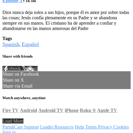
Episode 3
• 1h 3m
Dios nunca deja solos a sus hijos, porque él es amor por sobre todas
las cosas; Jesús confía plenamente en su Padre y se abandona
siempre en sus manos. El cristiano ha de aprender a confiar y
abandonarse en las manos amorosas del Padre
Tags
Spanish
Español
,
Share with friends
Facebook
X
Email
Share on Facebook
Share on X
Share via Email
Watch anywhere, anytime
Fire TV
Android
Android TV
iPhone
Roku
®
Apple TV
Load More
ParishCare Support
Leader Resources
Help
Terms
Privacy
Cookies
Sign in