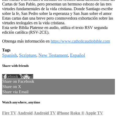
Cartas de San Pablo, pero presentan un hermoso esbozo de las tres
virtudes fundamentales de la vida cristiana. Donde Santiago escribe
sobre la fe, San Pedro sobre la esperanza y San Juan sobre el amor
Estas cartas dan una breve pero conmovedora exhortación sobre las
virtudes teologales en la vida cristiana.
Esta serie Biblia Platense en audio, utiliza el texto RSV segunda
edición católica (RSV-2CE).
Obtenga más información en
https://www.catholicaudiobible.com
Tags
Spanish
Scripture
New Testament
Español
,
,
,
Share with friends
Facebook
X
Email
Share on Facebook
Share on X
Share via Email
Watch anywhere, anytime
Fire TV
Android
Android TV
iPhone
Roku
®
Apple TV