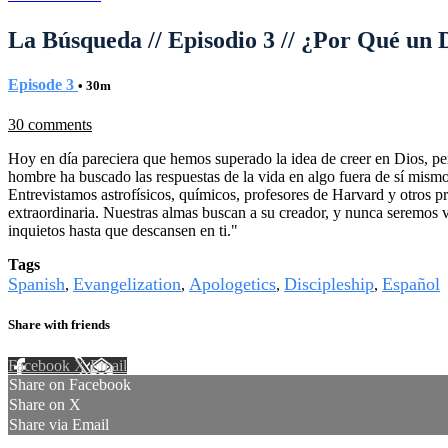
La Búsqueda // Episodio 3 // ¿Por Qué un 
Episode 3
• 30m
30 comments
Hoy en día pareciera que hemos superado la idea de creer en Dios, pero
hombre ha buscado las respuestas de la vida en algo fuera de sí mism
Entrevistamos astrofísicos, químicos, profesores de Harvard y otros p
extraordinaria. Nuestras almas buscan a su creador, y nunca seremos 
inquietos hasta que descansen en ti."
Tags
Spanish
Evangelization
Apologetics
Discipleship
Español
,
,
,
,
Share with friends
Facebook
X
Email
Share on Facebook
Share on X
Share via Email