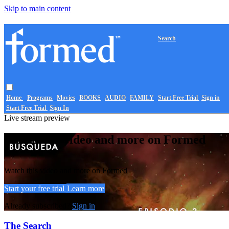
Skip to main content
Search
Home
Programs
Movies
BOOKS
AUDIO
FAMILY
Start Free Trial
Sign in
Start Free Trial
Sign In
Live stream preview
Watch this video and more on Formed
Watch this video and more on Formed
Start your free trial
Learn more
Already subscribed?
Sign in
The Search