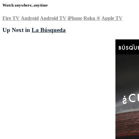
Watch anywhere, anytime
Fire TV
Android
Android TV
iPhone
Roku
®
Apple TV
Up Next in
La Búsqueda