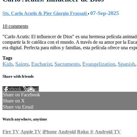
07-Sep-2025
Sts. Carlo Acutis & Pier Giorgio Frassati
•
10 comments
"Carlo Acutis: El influencer de Dios" es una hermosa película animada 
compartir la fe católica con el mundo. A través de su amor por la Eucar
era digital. Perfecta para niños y familias, esta película ofrece una e
Tags
Kids
Saints
Eucharist
Sacraments
Evangelization
Spanish
,
,
,
,
,
Share with friends
Facebook
X
Email
Share on Facebook
Share on X
Share via Email
Watch anywhere, anytime
Fire TV
Apple TV
iPhone
Android
Roku
®
Android TV