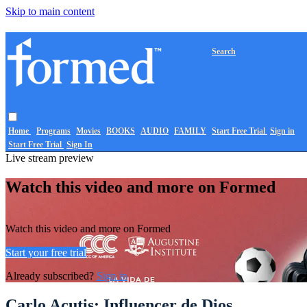
Skip to main content
Search
Home
Programs
Movies
BOOKS
AUDIO
FAMILY
Start Free Trial
Sign in
Start Free Trial
Sign In
Live stream preview
Watch this video and more on Formed
Watch this video and more on Formed
Start your free trial
Already subscribed?
Sign in
Carlo Acutis: Influencer de Dios