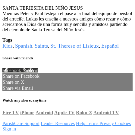
SANTA TERIESITA DEL NIÑO JESUS
Mientras Peter y Paul festejan el pase a la final del equipo de beisbol
del arrecife, Lukas les enseña a nuestros amigos cómo rezar y cómo
acercarnos a Dios de una forma muy sencilla y amistosa partiendo
del ejemplo de Santa Teresa del Niño Jesús.
Tags
Kids
Spanish
Saints
St. Therese of Lisieux
Español
,
,
,
,
Share with friends
Facebook
X
Email
Share on Facebook
Share on X
Share via Email
Watch anywhere, anytime
Fire TV
iPhone
Android
Apple TV
Roku
®
Android TV
ParishCare Support
Leader Resources
Help
Terms
Privacy
Cookies
Sign in