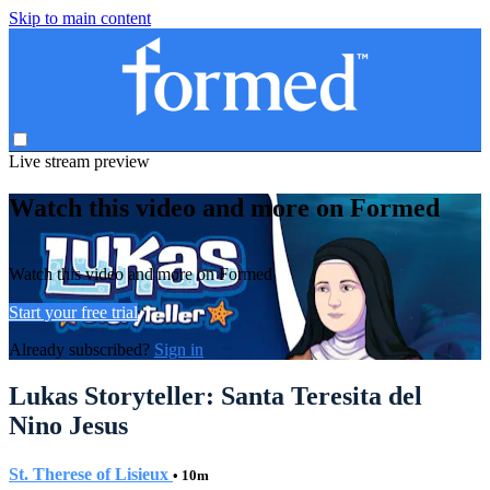
Skip to main content
Live stream preview
Watch this video and more on Formed
Watch this video and more on Formed
Start your free trial
Already subscribed?
Sign in
Lukas Storyteller: Santa Teresita del
Nino Jesus
St. Therese of Lisieux
• 10m