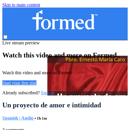
Skip to main content
Live stream preview
Watch this video and more on Formed
Watch this video and more on Formed
Start your free trial
Already subscribed?
Sign in
Un proyecto de amor e intimidad
Spanish | Audio
• 1h 1m
3 comments