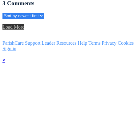
3
Comments
Load More
ParishCare Support
Leader Resources
Help
Terms
Privacy
Cookies
Sign in
×