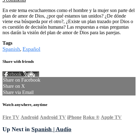
En este tema escucharemos como el hombre y la mujer son parte del
plan de amor de Dios, ¿por qué estamos tan unidos? ¿De dónde
viene esa búsqueda por el otro?, ¿Existe un plan trazado por Dios o
es cuestión de decisión humana? Las respuestas a estas preguntas
nos darán la visión del plan de amor de Dios para las parejas.
Tags
Spanish
Español
,
Share with friends
Facebook
X
Email
Share on Facebook
Share on X
Share via Email
Watch anywhere, anytime
Fire TV
Android
Android TV
iPhone
Roku
®
Apple TV
Up Next in
Spanish | Audio