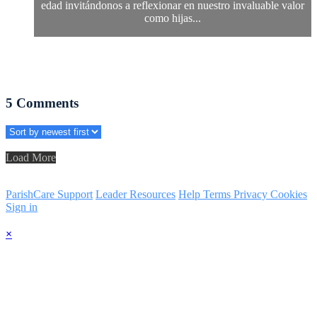
edad invitándonos a reflexionar en nuestro invaluable valor
como hijas...
5
Comments
Load More
ParishCare Support
Leader Resources
Help
Terms
Privacy
Cookies
Sign in
×