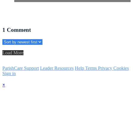
1
Comment
Load More
ParishCare Support
Leader Resources
Help
Terms
Privacy
Cookies
Sign in
×