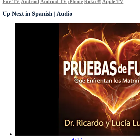
Fire TV
Android
Android TV
iPhone
Roku
®
Apple TV
Up Next in
Spanish | Audio
50:12