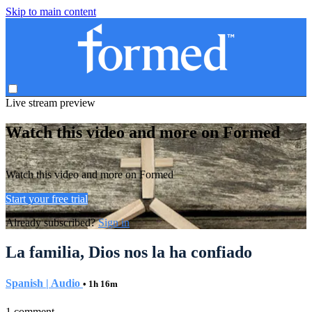
Skip to main content
Live stream preview
Watch this video and more on Formed
Watch this video and more on Formed
Start your free trial
Already subscribed?
Sign in
La familia, Dios nos la ha confiado
Spanish | Audio
• 1h 16m
1 comment