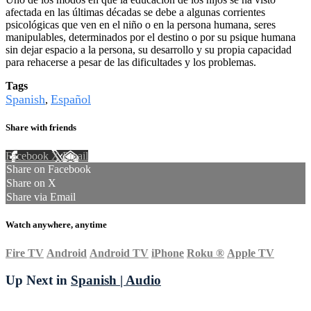
afectada en las últimas décadas se debe a algunas corrientes
psicológicas que ven en el niño o en la persona humana, seres
manipulables, determinados por el destino o por su psique humana
sin dejar espacio a la persona, su desarrollo y su propia capacidad
para rehacerse a pesar de las dificultades y los problemas.
Tags
Spanish
Español
,
Share with friends
Facebook
X
Email
Share on Facebook
Share on X
Share via Email
Watch anywhere, anytime
Fire TV
Android
Android TV
iPhone
Roku
®
Apple TV
Up Next in
Spanish | Audio