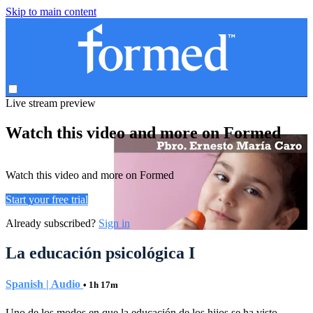
Skip to main content
Live stream preview
Watch this video and more on Formed
Watch this video and more on Formed
Start your free trial
Already subscribed?
Sign in
La educación psicológica I
Spanish | Audio
• 1h 17m
Uno de los modos en que la educación de los hijos se ha visto