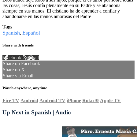
las cosas; Jesús confía plenamente en su Padre y se abandona
siempre en sus manos. El cristiano ha de aprender a confiar y
abandonarse en las manos amorosas del Padre
Tags
Spanish
Español
,
Share with friends
Facebook
X
Email
Share on Facebook
Share on X
Share via Email
Watch anywhere, anytime
Fire TV
Android
Android TV
iPhone
Roku
®
Apple TV
Up Next in
Spanish | Audio