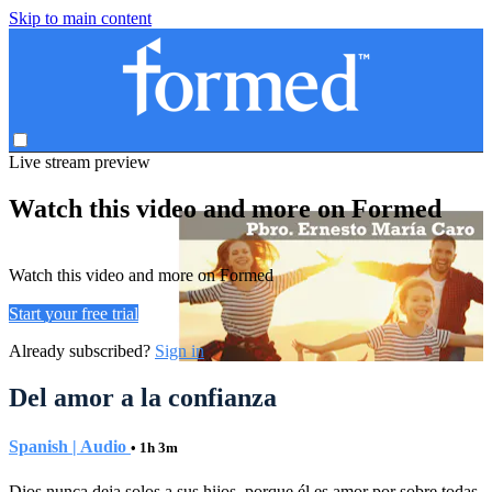
Skip to main content
Live stream preview
Watch this video and more on Formed
Watch this video and more on Formed
Start your free trial
Already subscribed?
Sign in
Del amor a la confianza
Spanish | Audio
• 1h 3m
Dios nunca deja solos a sus hijos, porque él es amor por sobre todas