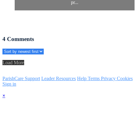
pr...
4
Comments
Load More
ParishCare Support
Leader Resources
Help
Terms
Privacy
Cookies
Sign in
×