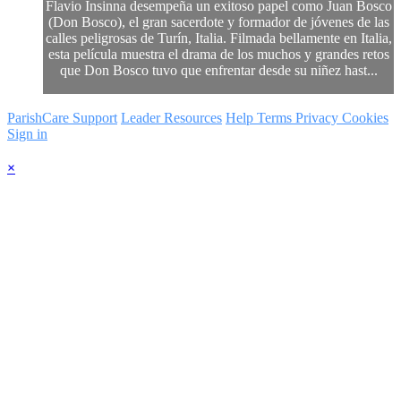
Flavio Insinna desempeña un exitoso papel como Juan Bosco
(Don Bosco), el gran sacerdote y formador de jóvenes de las
calles peligrosas de Turín, Italia. Filmada bellamente en Italia,
esta película muestra el drama de los muchos y grandes retos
que Don Bosco tuvo que enfrentar desde su niñez hast...
ParishCare Support
Leader Resources
Help
Terms
Privacy
Cookies
Sign in
×